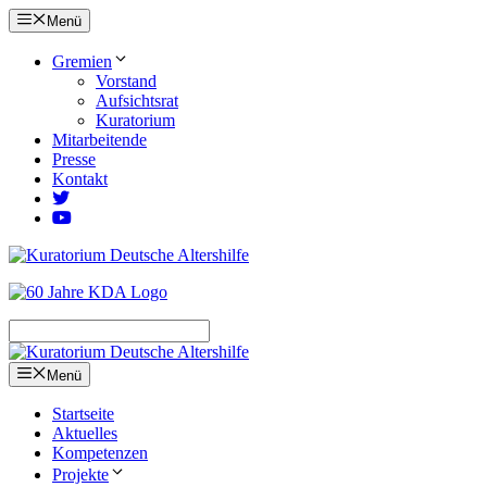
Zum
Menü
Inhalt
springen
Gremien
Vorstand
Aufsichtsrat
Kuratorium
Mitarbeitende
Presse
Kontakt
Menü
Startseite
Aktuelles
Kompetenzen
Projekte