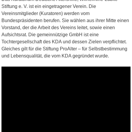
Stiftung e. V. ist ein eingetragener Verein. Die
Vereinsmitglieder (Kuratoren) werden vom
Bundespräsidenten berufen. Sie wählen aus ihrer Mitte einen
Vorstand, der die Arbeit des Vereins leitet, sowie einen
Aufsichtsrat. Die gemeinnützige GmbH ist eine
Tochtergesellschaft des KDA und dessen Zielen verpflichtet.
Gleiches gilt für die Stiftung ProAlter – für Selbstbestimmung
und Lebensqualität, die vom KDA gegründet wurde.