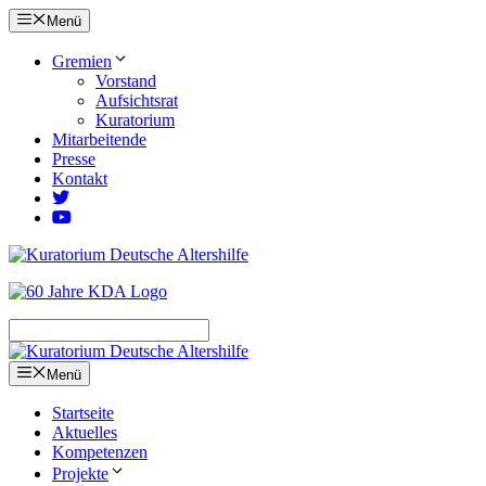
Zum
Menü
Inhalt
springen
Gremien
Vorstand
Aufsichtsrat
Kuratorium
Mitarbeitende
Presse
Kontakt
Menü
Startseite
Aktuelles
Kompetenzen
Projekte