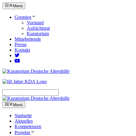
Zum
Menü
Inhalt
springen
Gremien
Vorstand
Aufsichtsrat
Kuratorium
Mitarbeitende
Presse
Kontakt
Menü
Startseite
Aktuelles
Kompetenzen
Projekte