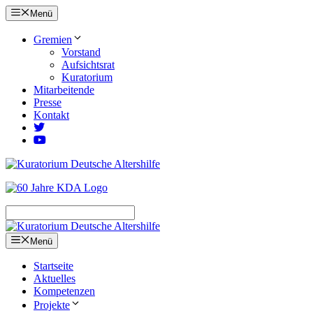
Zum
Menü
Inhalt
springen
Gremien
Vorstand
Aufsichtsrat
Kuratorium
Mitarbeitende
Presse
Kontakt
Menü
Startseite
Aktuelles
Kompetenzen
Projekte