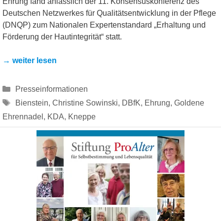
Ehrung fand anlässlich der 11. Konsensuskonferenz des
Deutschen Netzwerkes für Qualitätsentwicklung in der Pflege
(DNQP) zum Nationalen Expertenstandard „Erhaltung und
Förderung der Hautintegrität“ statt.
→ weiter lesen
Kategorien
Presseinformationen
Schlagwörter
Bienstein
,
Christine Sowinski
,
DBfK
,
Ehrung
,
Goldene
Ehrennadel
,
KDA
,
Kneppe