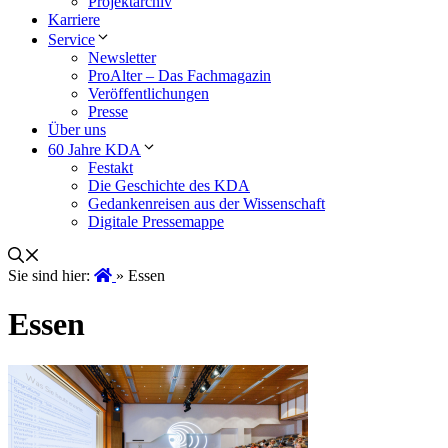
Projektarchiv
Karriere
Service
Newsletter
ProAlter – Das Fachmagazin
Veröffentlichungen
Presse
Über uns
60 Jahre KDA
Festakt
Die Geschichte des KDA
Gedankenreisen aus der Wissenschaft
Digitale Pressemappe
Sie sind hier:
»
Essen
Essen