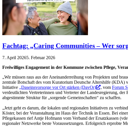
Fachtag: „Caring Communities – Wer sor
7. April 2026
5. Februar 2026
Freiwilliges Engagement in der Kommune zwischen Pflege, Vera
„Wir müssen raus aus der Aneinanderreihung von Projekten und bra
zentrale Botschaft des vom Kuratorium Deutsche Altershilfe (KDA) v
Initiative
„Daseinsvorsorge vor Ort stärken (DavOr)
, vom
Forum S
verdeutlichten Vertreterinnen und Vertreter der Landesregierung, der
abgestimmte Struktur für „sorgende Gemeinschaften“ zu schaffen.
„Jetzt geht es darum, die lokalen und regionalen Initiativen zu verb
Köster, bei der Veranstaltung im Haus der Technik in Essen. Bei ein
Pflegekassen rief Antje Hofmann vom Verband der Ersatzkassen (vdek)
regionaler Netzwerke beste Voraussetzungen. Erfolgreich erprobte M