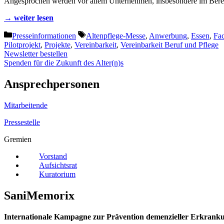
Angesprochen werden vor allem Unternehmen, insbesondere im Bereic
→ weiter lesen
Kategorien
Schlagwörter
Presseinformationen
Altenpflege-Messe
,
Anwerbung
,
Essen
,
Fa
Pilotprojekt
,
Projekte
,
Vereinbarkeit
,
Vereinbarkeit Beruf und Pflege
Newsletter bestellen
Spenden für die Zukunft des Alter(n)s
Ansprechpersonen
Mitarbeitende
Pressestelle
Gremien
Vorstand
Aufsichtsrat
Kuratorium
SaniMemorix
Internationale Kampagne zur Prävention demenzieller Erkrank