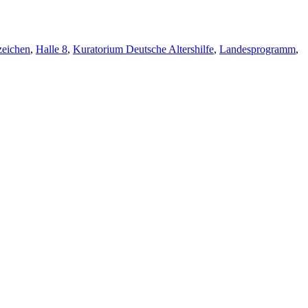
zeichen
,
Halle 8
,
Kuratorium Deutsche Altershilfe
,
Landesprogramm
,