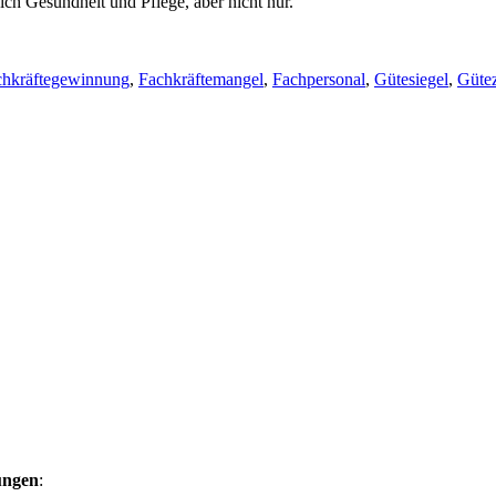
h Gesundheit und Pflege, aber nicht nur.
chkräftegewinnung
,
Fachkräftemangel
,
Fachpersonal
,
Gütesiegel
,
Güte
ungen
: