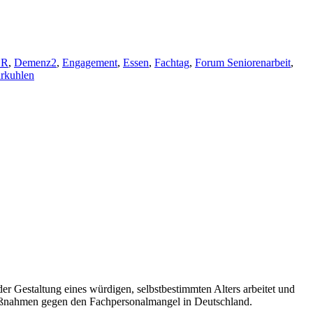
OR
,
Demenz2
,
Engagement
,
Essen
,
Fachtag
,
Forum Seniorenarbeit
,
rkuhlen
er Gestaltung eines würdigen, selbstbestimmten Alters arbeitet und
 Maßnahmen gegen den Fachpersonalmangel in Deutschland.