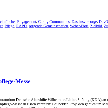
chaftliches Engagement
,
Caring Communities
,
Daseinsvorsorge
,
Dav
er
,
Pflege
,
RAPD
,
sorgende Gemeinschaften
,
Weber-Fiori
,
Zielbild
,
Zu
pflege-Messe
 Kuratorium Deutsche Altershilfe Wilhelmine-Lübke-Stiftung (KDA) an d
ltenpflege-Messe in Essen vertreten: Bei beiden Projekten geht es um