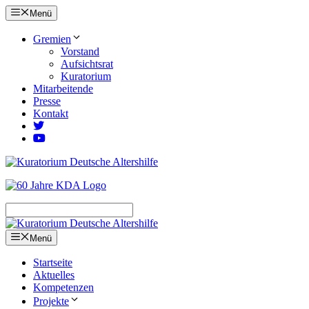
Zum
Menü
Inhalt
springen
Gremien
Vorstand
Aufsichtsrat
Kuratorium
Mitarbeitende
Presse
Kontakt
Menü
Startseite
Aktuelles
Kompetenzen
Projekte