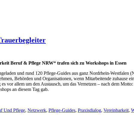
rauerbegleiter
rkeit Beruf & Pflege NRW“ trafen sich zu Workshops in Essen
geladen und rund 120 Pflege-Guides aus ganz Nordrhein-Westfalen (
nehmen, Behörden und Organisationen, wenn Mitarbeitende zuhause eine
g es vor allem um den Austausch, um das Vernetzen – nach dem Motto: 
kshops an diesem Tag gab.
f Und Pflege
,
Netzwerk
,
Pflege-Guides
,
Praxisdialog
,
Vereinbarkeit
,
W