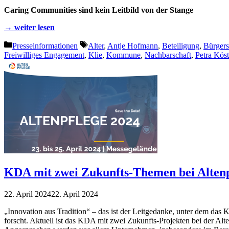
Caring Communities sind kein Leitbild von der Stange
→ weiter lesen
Kategorien
Schlagwörter
Presseinformationen
Alter
,
Antje Hofmann
,
Beteiligung
,
Bürgers
Freiwilliges Engagement
,
Klie
,
Kommune
,
Nachbarschaft
,
Petra Köst
KDA mit zwei Zukunfts-Themen bei Alten
22. April 2024
22. April 2024
„Innovation aus Tradition“ – das ist der Leitgedanke, unter dem das
forscht. Aktuell ist das KDA mit zwei Zukunfts-Projekten bei der A