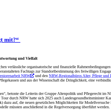
gt mit?“
ntwortung und Vielfalt
uchen
verl
ässliche organisatorische und finanzielle Rahmenbedingungen
eranstalteten Fachtags zur Standortbestimmung des freiwilligen
Engag
eniorenarbeit NRW
und den
NRW-Regionalbüros Alter, Pflege und
 Pflegekassen und aus der Wissenschaft die Dringlichkeit, eine verbindl
inden“, betonte die Leiterin der Gruppe Altenpolitik und Pflegerecht 
er Tour durch NRW hatte sich 2025 auch Landesgesundheitsminister Karl
 dazu auf, die neuen gesetzlichen Möglichkeiten für Modellversuche i
odelle müssten anschließend in die Regelversorgung überführt werden.