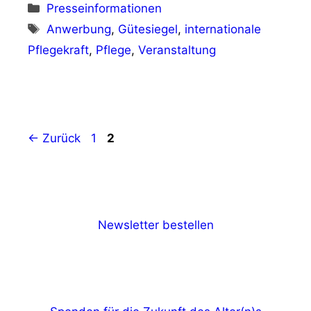
Kategorien
Presseinformationen
Schlagwörter
Anwerbung
,
Gütesiegel
,
internationale
Pflegekraft
,
Pflege
,
Veranstaltung
Seite
Seite
←
Zurück
1
2
Newsletter bestellen