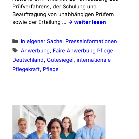
Prüfverfahrens, der Schulung und
Beauftragung von unabhängigen Prüfern
sowie der Erteilung …
→ weiter lesen
Kategorien
In eigener Sache
,
Presseinformationen
Schlagwörter
Anwerbung
,
Faire Anwerbung Pflege
Deutschland
,
Gütesiegel
,
internationale
Pflegekraft
,
Pflege