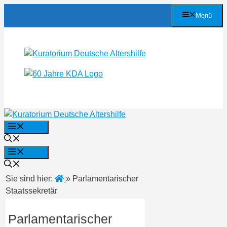
Zum
Menü
Inhalt
springen
Menü
Menü
Sie sind hier:
»
Parlamentarischer
Staatssekretär
Parlamentarischer