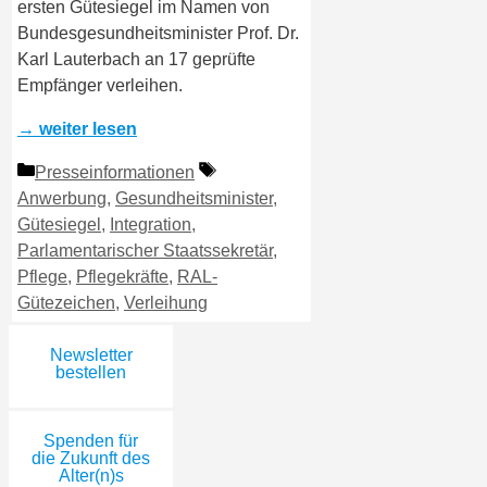
ersten Gütesiegel im Namen von
Bundesgesundheitsminister Prof. Dr.
Karl Lauterbach an 17 geprüfte
Empfänger verleihen.
→ weiter lesen
Kategorien
Schlagwörter
Presseinformationen
Anwerbung
,
Gesundheitsminister
,
Gütesiegel
,
Integration
,
Parlamentarischer Staatssekretär
,
Pflege
,
Pflegekräfte
,
RAL-
Gütezeichen
,
Verleihung
Newsletter
bestellen
Spenden für
die Zukunft des
Alter(n)s