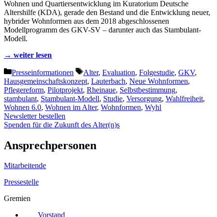
Wohnen und Quartiersentwicklung im Kuratorium Deutsche
Altershilfe (KDA), gerade den Bestand und die Entwicklung neuer,
hybrider Wohnformen aus dem 2018 abgeschlossenen
Modellprogramm des GKV-SV – darunter auch das Stambulant-
Modell.
→ weiter lesen
Kategorien
Schlagwörter
Presseinformationen
Alter
,
Evaluation
,
Folgestudie
,
GKV
,
Hausgemeinschaftskonzept
,
Lauterbach
,
Neue Wohnformen
,
Pflegereform
,
Pilotprojekt
,
Rheinaue
,
Selbstbestimmung
,
stambulant
,
Stambulant-Modell
,
Studie
,
Versorgung
,
Wahlfreiheit
,
Wohnen 6.0
,
Wohnen im Alter
,
Wohnformen
,
Wyhl
Newsletter bestellen
Spenden für die Zukunft des Alter(n)s
Ansprechpersonen
Mitarbeitende
Pressestelle
Gremien
Vorstand