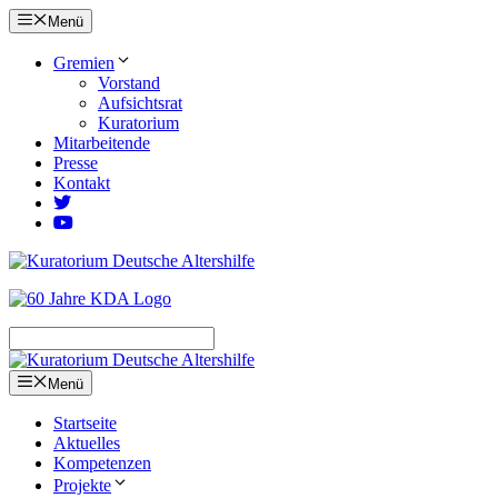
Zum
Menü
Inhalt
springen
Gremien
Vorstand
Aufsichtsrat
Kuratorium
Mitarbeitende
Presse
Kontakt
Menü
Startseite
Aktuelles
Kompetenzen
Projekte