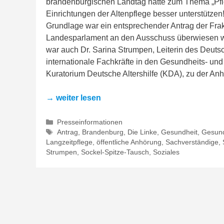
brandenburgischen Landtag hatte zum Thema „Pfle
Einrichtungen der Altenpflege besser unterstützen
Grundlage war ein entsprechender Antrag der Frak
Landesparlament an den Ausschuss überwiesen w
war auch Dr. Sarina Strumpen, Leiterin des Deut
internationale Fachkräfte in den Gesundheits- un
Kuratorium Deutsche Altershilfe (KDA), zu der An
→ weiter lesen
Kategorien
Presseinformationen
Schlagwörter
Antrag
,
Brandenburg
,
Die Linke
,
Gesundheit
,
Gesund
Langzeitpflege
,
öffentliche Anhörung
,
Sachverständige
,
Strumpen
,
Sockel-Spitze-Tausch
,
Soziales