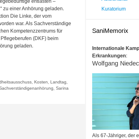
gebedürftige entlasten –
!“ zu einer Anhörung geladen.
Kuratorium
tion Die Linke, der vom
orden war. Als Sachverständige
SaniMemorix
schen Kompetenzzentrums für
d Pflegeberufen (DKF) beim
hörung geladen.
Internationale Kam
Erkrankungen
:
Wolfgang Niede
heitsausschuss
,
Kosten
,
Landtag
,
Sachverständigenanhörung
,
Sarina
Als 67-Jähriger, der