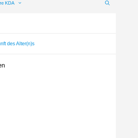
hre KDA
ft des Alter(n)s
en