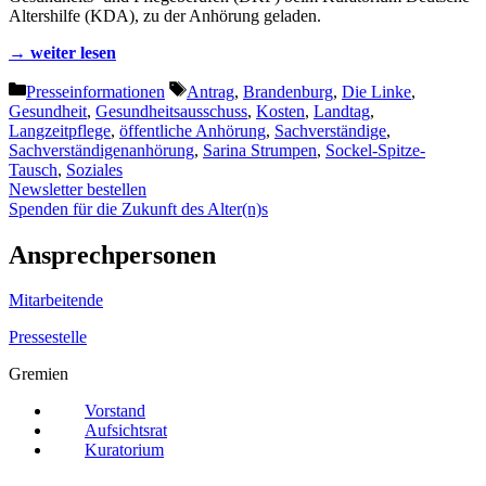
Altershilfe (KDA), zu der Anhörung geladen.
→ weiter lesen
Kategorien
Schlagwörter
Presseinformationen
Antrag
,
Brandenburg
,
Die Linke
,
Gesundheit
,
Gesundheitsausschuss
,
Kosten
,
Landtag
,
Langzeitpflege
,
öffentliche Anhörung
,
Sachverständige
,
Sachverständigenanhörung
,
Sarina Strumpen
,
Sockel-Spitze-
Tausch
,
Soziales
Newsletter bestellen
Spenden für die Zukunft des Alter(n)s
Ansprechpersonen
Mitarbeitende
Pressestelle
Gremien
Vorstand
Aufsichtsrat
Kuratorium