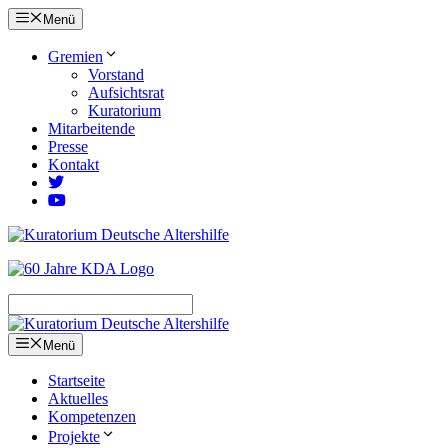
Zum
Menü
Inhalt
springen
Gremien
Vorstand
Aufsichtsrat
Kuratorium
Mitarbeitende
Presse
Kontakt
Menü
Startseite
Aktuelles
Kompetenzen
Projekte