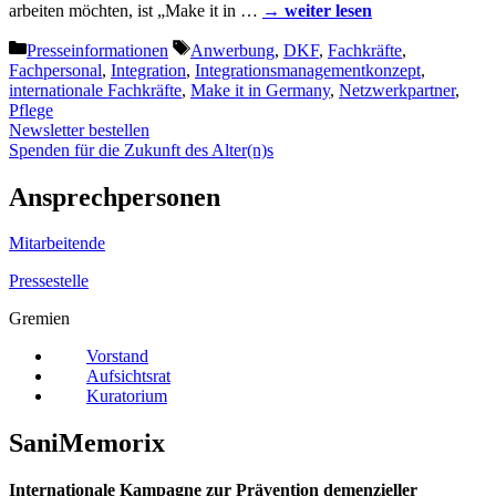
arbeiten möchten, ist „Make it in …
→ weiter lesen
Kategorien
Schlagwörter
Presseinformationen
Anwerbung
,
DKF
,
Fachkräfte
,
Fachpersonal
,
Integration
,
Integrationsmanagementkonzept
,
internationale Fachkräfte
,
Make it in Germany
,
Netzwerkpartner
,
Pflege
Newsletter bestellen
Spenden für die Zukunft des Alter(n)s
Ansprechpersonen
Mitarbeitende
Pressestelle
Gremien
Vorstand
Aufsichtsrat
Kuratorium
SaniMemorix
Internationale Kampagne zur Prävention demenzieller