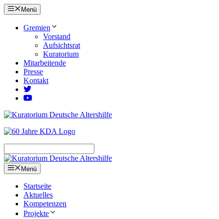
Zum
Menü
Inhalt
springen
Gremien
Vorstand
Aufsichtsrat
Kuratorium
Mitarbeitende
Presse
Kontakt
Menü
Startseite
Aktuelles
Kompetenzen
Projekte