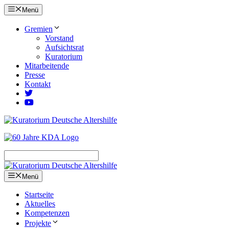
Zum
Menü
Inhalt
springen
Gremien
Vorstand
Aufsichtsrat
Kuratorium
Mitarbeitende
Presse
Kontakt
Menü
Startseite
Aktuelles
Kompetenzen
Projekte