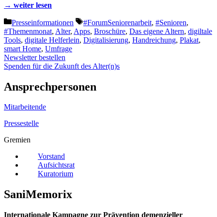
→ weiter lesen
Kategorien
Schlagwörter
Presseinformationen
#ForumSeniorenarbeit
,
#Senioren
,
#Themenmonat
,
Alter
,
Apps
,
Broschüre
,
Das eigene Altern
,
digiltale
Tools
,
digitale Helferlein
,
Digitalisierung
,
Handreichung
,
Plakat
,
smart Home
,
Umfrage
Newsletter bestellen
Spenden für die Zukunft des Alter(n)s
Ansprechpersonen
Mitarbeitende
Pressestelle
Gremien
Vorstand
Aufsichtsrat
Kuratorium
SaniMemorix
Internationale Kampagne zur Prävention demenzieller