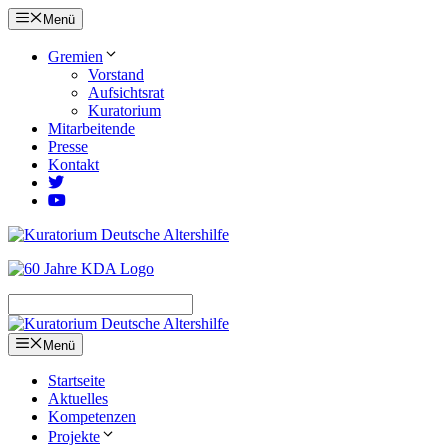
Zum
Menü
Inhalt
springen
Gremien
Vorstand
Aufsichtsrat
Kuratorium
Mitarbeitende
Presse
Kontakt
Menü
Startseite
Aktuelles
Kompetenzen
Projekte