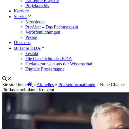
Laufende Projekte
Projektarchiv
Karriere
Service
Newsletter
ProAlter – Das Fachmagazin
Veröffentlichungen
Presse
Über uns
60 Jahre KDA
Festakt
Die Geschichte des KDA
Gedankenreisen aus der Wissenschaft
Digitale Pressemappe
Sie sind hier:
»
Aktuelles
»
Presseinformationen
»
Neue Chance
für das stambulante Konzept