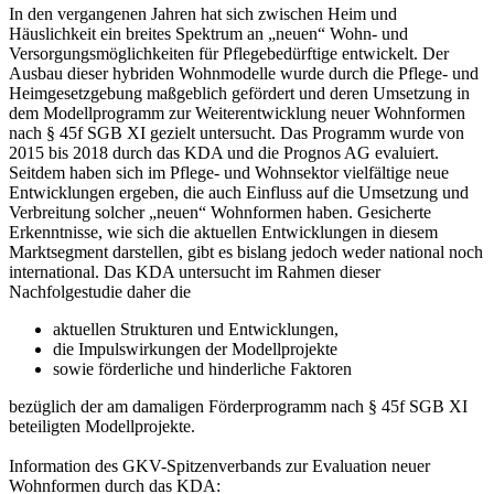
In den vergangenen Jahren hat sich zwischen Heim und
Häuslichkeit ein breites Spektrum an „neuen“ Wohn- und
Versorgungsmöglichkeiten für Pflegebedürftige entwickelt. Der
Ausbau dieser hybriden Wohnmodelle wurde durch die Pflege- und
Heimgesetzgebung maßgeblich gefördert und deren Umsetzung in
dem Modellprogramm zur Weiterentwicklung neuer Wohnformen
nach § 45f SGB XI gezielt untersucht. Das Programm wurde von
2015 bis 2018 durch das KDA und die Prognos AG evaluiert.
Seitdem haben sich im Pflege- und Wohnsektor vielfältige neue
Entwicklungen ergeben, die auch Einfluss auf die Umsetzung und
Verbreitung solcher „neuen“ Wohnformen haben. Gesicherte
Erkenntnisse, wie sich die aktuellen Entwicklungen in diesem
Marktsegment darstellen, gibt es bislang jedoch weder national noch
international. Das KDA untersucht im Rahmen dieser
Nachfolgestudie daher die
aktuellen Strukturen und Entwicklungen,
die Impulswirkungen der Modellprojekte
sowie förderliche und hinderliche Faktoren
bezüglich der am damaligen Förderprogramm nach § 45f SGB XI
beteiligten Modellprojekte.
Information des GKV-Spitzenverbands zur Evaluation neuer
Wohnformen durch das KDA: