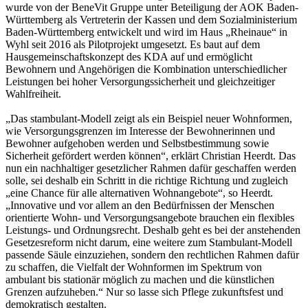
wurde von der BeneVit Gruppe unter Beteiligung der AOK Baden-
Württemberg als Vertreterin der Kassen und dem Sozialministerium
Baden-Württemberg entwickelt und wird im Haus „Rheinaue“ in
Wyhl seit 2016 als Pilotprojekt umgesetzt. Es baut auf dem
Hausgemeinschaftskonzept des KDA auf und ermöglicht
Bewohnern und Angehörigen die Kombination unterschiedlicher
Leistungen bei hoher Versorgungssicherheit und gleichzeitiger
Wahlfreiheit.
„Das stambulant-Modell zeigt als ein Beispiel neuer Wohnformen,
wie Versorgungsgrenzen im Interesse der Bewohnerinnen und
Bewohner aufgehoben werden und Selbstbestimmung sowie
Sicherheit gefördert werden können“, erklärt Christian Heerdt. Das
nun ein nachhaltiger gesetzlicher Rahmen dafür geschaffen werden
solle, sei deshalb ein Schritt in die richtige Richtung und zugleich
„eine Chance für alle alternativen Wohnangebote“, so Heerdt.
„Innovative und vor allem an den Bedürfnissen der Menschen
orientierte Wohn- und Versorgungsangebote brauchen ein flexibles
Leistungs- und Ordnungsrecht. Deshalb geht es bei der anstehenden
Gesetzesreform nicht darum, eine weitere zum Stambulant-Modell
passende Säule einzuziehen, sondern den rechtlichen Rahmen dafür
zu schaffen, die Vielfalt der Wohnformen im Spektrum von
ambulant bis stationär möglich zu machen und die künstlichen
Grenzen aufzuheben.“ Nur so lasse sich Pflege zukunftsfest und
demokratisch gestalten.