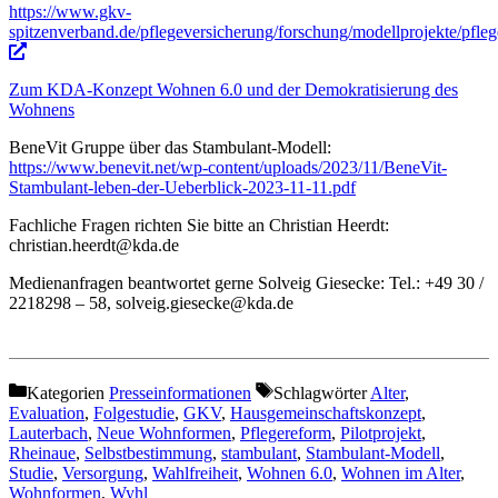
https://www.gkv-
spitzenverband.de/pflegeversicherung/forschung/modellprojekte/pfle
Zum KDA-Konzept Wohnen 6.0 und der Demokratisierung des
Wohnens
BeneVit Gruppe über das Stambulant-Modell:
https://www.benevit.net/wp-content/uploads/2023/11/BeneVit-
Stambulant-leben-der-Ueberblick-2023-11-11.pdf
Fachliche Fragen richten Sie bitte an Christian Heerdt:
christian.heerdt@kda.de
Medienanfragen beantwortet gerne Solveig Giesecke: Tel.: +49 30 /
2218298 – 58, solveig.giesecke@kda.de
Kategorien
Presseinformationen
Schlagwörter
Alter
,
Evaluation
,
Folgestudie
,
GKV
,
Hausgemeinschaftskonzept
,
Lauterbach
,
Neue Wohnformen
,
Pflegereform
,
Pilotprojekt
,
Rheinaue
,
Selbstbestimmung
,
stambulant
,
Stambulant-Modell
,
Studie
,
Versorgung
,
Wahlfreiheit
,
Wohnen 6.0
,
Wohnen im Alter
,
Wohnformen
,
Wyhl