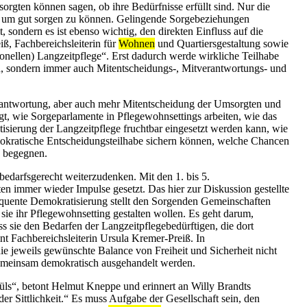
orgten können sagen, ob ihre Bedürfnisse erfüllt sind. Nur die
 um gut sorgen zu können. Gelingende Sorgebeziehungen
sondern es ist ebenso wichtig, den direkten Einfluss auf die
ß, Fachbereichsleiterin für
Wohnen
und Quartiersgestaltung sowie
ionellen) Langzeitpflege“. Erst dadurch werde wirkliche Teilhabe
in, sondern immer auch Mitentscheidungs-, Mitverantwortungs- und
erantwortung, aber auch mehr Mitentscheidung der Umsorgten und
gt, wie Sorgeparlamente in Pflegewohnsettings arbeiten, wie das
sierung der Langzeitpflege fruchtbar eingesetzt werden kann, wie
mokratische Entscheidungsteilhabe sichern können, welche Chancen
u begegnen.
edarfsgerecht weiterzudenken. Mit den 1. bis 5.
n immer wieder Impulse gesetzt. Das hier zur Diskussion gestellte
equente Demokratisierung stellt den Sorgenden Gemeinschaften
t sie ihr Pflegewohnsetting gestalten wollen. Es geht darum,
 sie den Bedarfen der Langzeitpflegebedürftigen, die dort
int Fachbereichsleiterin Ursula Kremer-Preiß. In
die jeweils gewünschte Balance von Freiheit und Sicherheit nicht
gemeinsam demokratisch ausgehandelt werden.
ls“, betont Helmut Kneppe und erinnert an Willy Brandts
 Sittlichkeit.“ Es muss Aufgabe der Gesellschaft sein, den