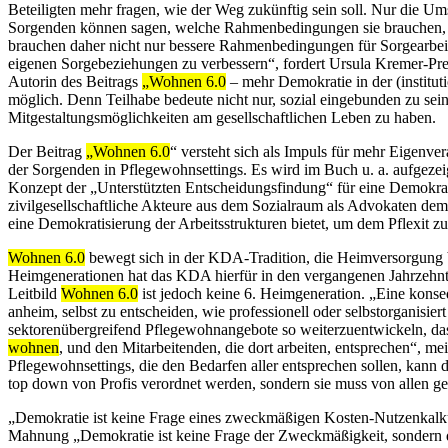
Beteiligten mehr fragen, wie der Weg zukünftig sein soll. Nur die Ums
Sorgenden können sagen, welche Rahmenbedingungen sie brauchen,
brauchen daher nicht nur bessere Rahmenbedingungen für Sorgearbeit, 
eigenen Sorgebeziehungen zu verbessern“, fordert Ursula Kremer-Prei
Autorin des Beitrags
„Wohnen 6.0
– mehr Demokratie in der (institut
möglich. Denn Teilhabe bedeute nicht nur, sozial eingebunden zu se
Mitgestaltungsmöglichkeiten am gesellschaftlichen Leben zu haben.
Der Beitrag
„Wohnen 6.0
“ versteht sich als Impuls für mehr Eigenv
der Sorgenden in Pflegewohnsettings. Es wird im Buch u. a. aufgezei
Konzept der „Unterstützten Entscheidungsfindung“ für eine Demokrati
zivilgesellschaftliche Akteure aus dem Sozialraum als Advokaten de
eine Demokratisierung der Arbeitsstrukturen bietet, um dem Pflexit z
Wohnen 6.0
bewegt sich in der KDA-Tradition, die Heimversorgung b
Heimgenerationen hat das KDA hierfür in den vergangenen Jahrzehnte
Leitbild
Wohnen 6.0
ist jedoch keine 6. Heimgeneration. „Eine kons
anheim, selbst zu entscheiden, wie professionell oder selbstorganisier
sektorenübergreifend Pflegewohnangebote so weiterzuentwickeln, dass
wohnen
, und den Mitarbeitenden, die dort arbeiten, entsprechen“, me
Pflegewohnsettings, die den Bedarfen aller entsprechen sollen, kann 
top down von Profis verordnet werden, sondern sie muss von allen 
„Demokratie ist keine Frage eines zweckmäßigen Kosten-Nutzenkalkü
Mahnung „Demokratie ist keine Frage der Zweckmäßigkeit, sondern der