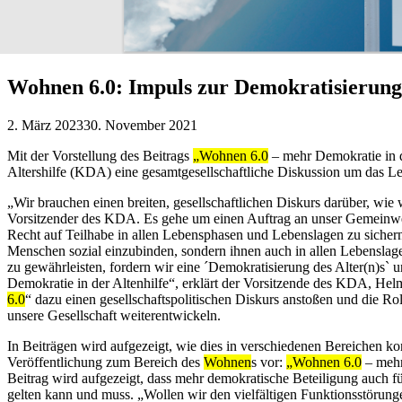
Wohnen 6.0: Impuls zur Demokratisierung
2. März 2023
30. November 2021
Mit der Vorstellung des Beitrags
„Wohnen 6.0
– mehr Demokratie in de
Altershilfe (KDA) eine gesamtgesellschaftliche Diskussion um das 
„Wir brauchen einen breiten, gesellschaftlichen Diskurs darüber, wie 
Vorsitzender des KDA. Es gehe um einen Auftrag an unser Gemeinwe
Recht auf Teilhabe in allen Lebensphasen und Lebenslagen zu sichern.
Menschen sozial einzubinden, sondern ihnen auch in allen Lebensla
zu gewährleisten, fordern wir eine ´Demokratisierung des Alter(n)s` un
Demokratie in der Altenhilfe“, erklärt der Vorsitzende des KDA, Hel
6.0
“ dazu einen gesellschaftspolitischen Diskurs anstoßen und die Ro
unsere Gesellschaft weiterentwickeln.
In Beiträgen wird aufgezeigt, wie dies in verschiedenen Bereichen ko
Veröffentlichung zum Bereich des
Wohnen
s vor:
„Wohnen 6.0
– mehr 
Beitrag wird aufgezeigt, dass mehr demokratische Beteiligung auch fü
gelten kann und muss. „Wollen wir den vielfältigen Funktionsstörun