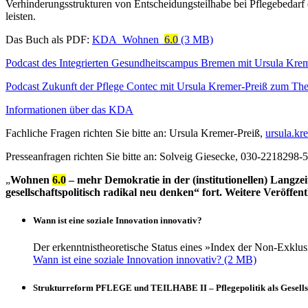
Verhinderungsstrukturen von Entscheidungsteilhabe bei Pflegebedarf
leisten.
Das Buch als PDF:
KDA_Wohnen_
6.0
Podcast des Integrierten Gesundheitscampus Bremen mit Ursula Krem
Podcast Zukunft der Pflege Contec mit Ursula Kremer-Preiß zum Th
Informationen über das KDA
Fachliche Fragen richten Sie bitte an: Ursula Kremer-Preiß,
ursula.k
Presseanfragen richten Sie bitte an: Solveig Giesecke, 030-2218298-
„
Wohnen
6.0
– mehr Demokratie in der (institutionellen) Langzeit
gesellschaftspolitisch radikal neu denken“ fort. Weitere Veröffent
Wann ist eine soziale Innovation innovativ
?
Der erkenntnistheoretische Status eines »Index der Non-Exklusi
Wann ist eine soziale Innovation innovativ?
Strukturreform PFLEGE und TEILHABE II – Pflegepolitik als Gesellsc