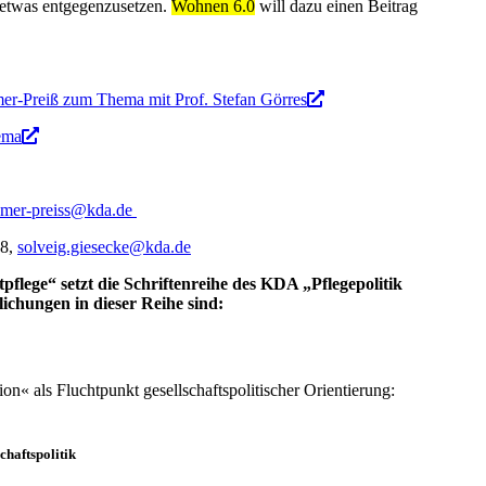
 etwas entgegenzusetzen.
Wohnen 6.0
will dazu einen Beitrag
er-Preiß zum Thema mit Prof. Stefan Görres
ema
remer-preiss@kda.de
58,
solveig.giesecke@kda.de
pflege“ setzt die Schriftenreihe des KDA „Pflegepolitik
lichungen in dieser Reihe sind:
on« als Fluchtpunkt gesellschaftspolitischer Orientierung:
haftspolitik