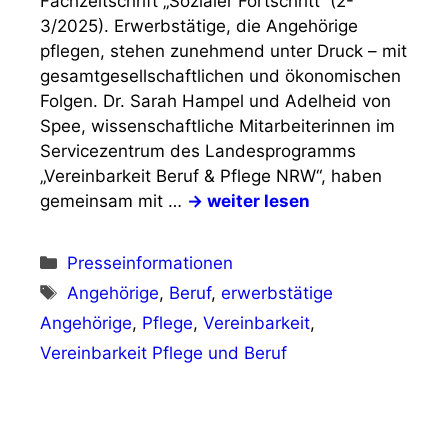
Fachzeitschrift „Sozialer Fortschritt“ (2-
3/2025). Erwerbstätige, die Angehörige
pflegen, stehen zunehmend unter Druck – mit
gesamtgesellschaftlichen und ökonomischen
Folgen. Dr. Sarah Hampel und Adelheid von
Spee, wissenschaftliche Mitarbeiterinnen im
Servicezentrum des Landesprogramms
„Vereinbarkeit Beruf & Pflege NRW“, haben
gemeinsam mit …
→ weiter lesen
Kategorien
Presseinformationen
Schlagwörter
Angehörige
,
Beruf
,
erwerbstätige
Angehörige
,
Pflege
,
Vereinbarkeit
,
Vereinbarkeit Pflege und Beruf