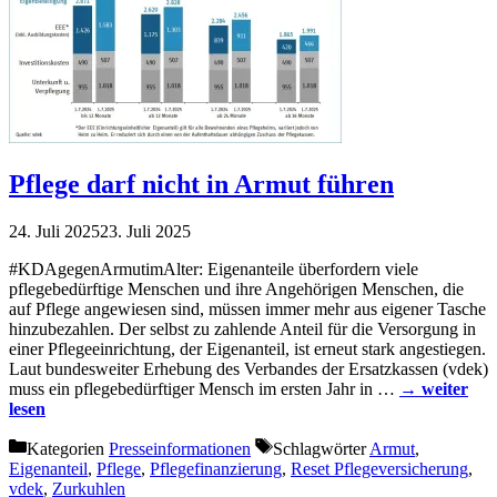
Pflege darf nicht in Armut führen
24. Juli 2025
23. Juli 2025
#KDAgegenArmutimAlter: Eigenanteile überfordern viele
pflegebedürftige Menschen und ihre Angehörigen Menschen, die
auf Pflege angewiesen sind, müssen immer mehr aus eigener Tasche
hinzubezahlen. Der selbst zu zahlende Anteil für die Versorgung in
einer Pflegeeinrichtung, der Eigenanteil, ist erneut stark angestiegen.
Laut bundesweiter Erhebung des Verbandes der Ersatzkassen (vdek)
muss ein pflegebedürftiger Mensch im ersten Jahr in …
→ weiter
lesen
Kategorien
Presseinformationen
Schlagwörter
Armut
,
Eigenanteil
,
Pflege
,
Pflegefinanzierung
,
Reset Pflegeversicherung
,
vdek
,
Zurkuhlen