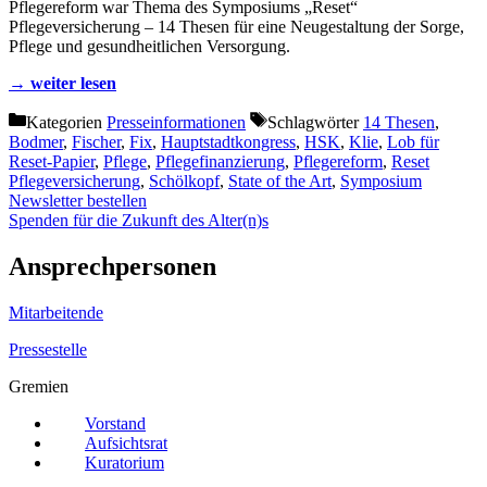
Pflegereform war Thema des Symposiums „Reset“
Pflegeversicherung – 14 Thesen für eine Neugestaltung der Sorge,
Pflege und gesundheitlichen Versorgung.
→ weiter lesen
Kategorien
Presseinformationen
Schlagwörter
14 Thesen
,
Bodmer
,
Fischer
,
Fix
,
Hauptstadtkongress
,
HSK
,
Klie
,
Lob für
Reset-Papier
,
Pflege
,
Pflegefinanzierung
,
Pflegereform
,
Reset
Pflegeversicherung
,
Schölkopf
,
State of the Art
,
Symposium
Newsletter bestellen
Spenden für die Zukunft des Alter(n)s
Ansprechpersonen
Mitarbeitende
Pressestelle
Gremien
Vorstand
Aufsichtsrat
Kuratorium