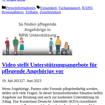
Kategorien
Schlagwörter
Presseinformationen
Einsamkeit
,
Fachaustausch
,
RAPD
,
Regionalbüros
,
Teilhabe
,
Zugehörigkeit
Video stellt Unterstützungsangebote für
pflegende Angehörige vor
19. Juli 2023
27. Juni 2023
Wenn Angehörige, Partner oder Freunde pflegebedürftig werden,
stellen sich viele Fragen. In dieser herausfordernden Situation helfen
Angebote zur Beratung und auch zur konkreten Unterstützung im
Alltag. Das Kuratorium Deutsche Altershilfe (KDA) koordiniert