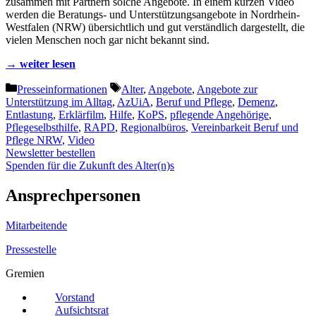
zusammen mit Partnern solche Angebote. In einem kurzen Video
werden die Beratungs- und Unterstützungsangebote in Nordrhein-
Westfalen (NRW) übersichtlich und gut verständlich dargestellt, die
vielen Menschen noch gar nicht bekannt sind.
→ weiter lesen
Kategorien
Schlagwörter
Presseinformationen
Alter
,
Angebote
,
Angebote zur
Unterstützung im Alltag
,
AzUiA
,
Beruf und Pflege
,
Demenz
,
Entlastung
,
Erklärfilm
,
Hilfe
,
KoPS
,
pflegende Angehörige
,
Pflegeselbsthilfe
,
RAPD
,
Regionalbüros
,
Vereinbarkeit Beruf und
Pflege NRW
,
Video
Newsletter bestellen
Spenden für die Zukunft des Alter(n)s
Ansprechpersonen
Mitarbeitende
Pressestelle
Gremien
Vorstand
Aufsichtsrat