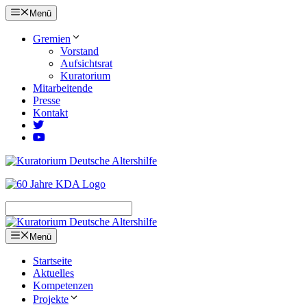
Zum
Menü
Inhalt
springen
Gremien
Vorstand
Aufsichtsrat
Kuratorium
Mitarbeitende
Presse
Kontakt
Menü
Startseite
Aktuelles
Kompetenzen
Projekte