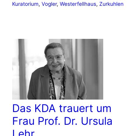
Kuratorium
,
Vogler
,
Westerfellhaus
,
Zurkuhlen
Das KDA trauert um
Frau Prof. Dr. Ursula
Lehr