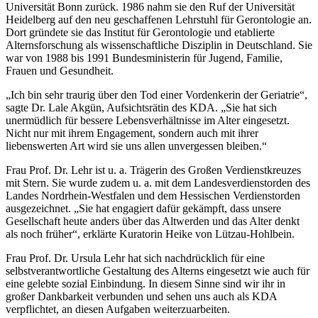
Universität Bonn zurück. 1986 nahm sie den Ruf der Universität
Heidelberg auf den neu geschaffenen Lehrstuhl für Gerontologie an.
Dort gründete sie das Institut für Gerontologie und etablierte
Alternsforschung als wissenschaftliche Disziplin in Deutschland. Sie
war von 1988 bis 1991 Bundesministerin für Jugend, Familie,
Frauen und Gesundheit.
„Ich bin sehr traurig über den Tod einer Vordenkerin der Geriatrie“,
sagte Dr. Lale Akgün, Aufsichtsrätin des KDA. „Sie hat sich
unermüdlich für bessere Lebensverhältnisse im Alter eingesetzt.
Nicht nur mit ihrem Engagement, sondern auch mit ihrer
liebenswerten Art wird sie uns allen unvergessen bleiben.“
Frau Prof. Dr. Lehr ist u. a. Trägerin des Großen Verdienstkreuzes
mit Stern. Sie wurde zudem u. a. mit dem Landesverdienstorden des
Landes Nordrhein-Westfalen und dem Hessischen Verdienstorden
ausgezeichnet. „Sie hat engagiert dafür gekämpft, dass unsere
Gesellschaft heute anders über das Altwerden und das Alter denkt
als noch früher“, erklärte Kuratorin Heike von Lützau-Hohlbein.
Frau Prof. Dr. Ursula Lehr hat sich nachdrücklich für eine
selbstverantwortliche Gestaltung des Alterns eingesetzt wie auch für
eine gelebte sozial Einbindung. In diesem Sinne sind wir ihr in
großer Dankbarkeit verbunden und sehen uns auch als KDA
verpflichtet, an diesen Aufgaben weiterzuarbeiten.