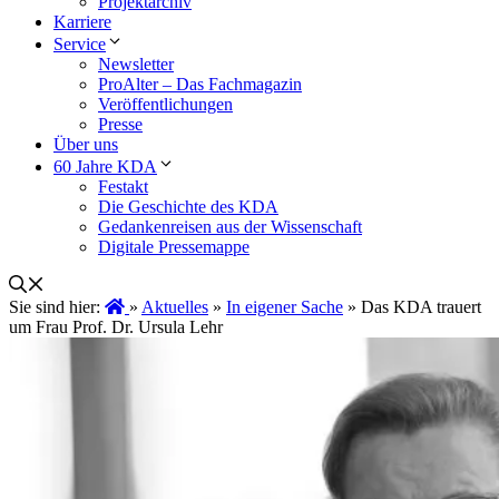
Projektarchiv
Karriere
Service
Newsletter
ProAlter – Das Fachmagazin
Veröffentlichungen
Presse
Über uns
60 Jahre KDA
Festakt
Die Geschichte des KDA
Gedankenreisen aus der Wissenschaft
Digitale Pressemappe
Sie sind hier:
»
Aktuelles
»
In eigener Sache
»
Das KDA trauert
um Frau Prof. Dr. Ursula Lehr