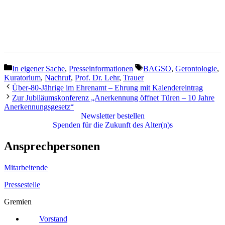
Kategorien
Schlagwörter
In eigener Sache
,
Presseinformationen
BAGSO
,
Gerontologie
,
Kuratorium
,
Nachruf
,
Prof. Dr. Lehr
,
Trauer
Über-80-Jährige im Ehrenamt – Ehrung mit Kalendereintrag
Zur Jubiläumskonferenz „Anerkennung öffnet Türen – 10 Jahre
Anerkennungsgesetz“
Newsletter bestellen
Spenden für die Zukunft des Alter(n)s
Ansprechpersonen
Mitarbeitende
Pressestelle
Gremien
Vorstand