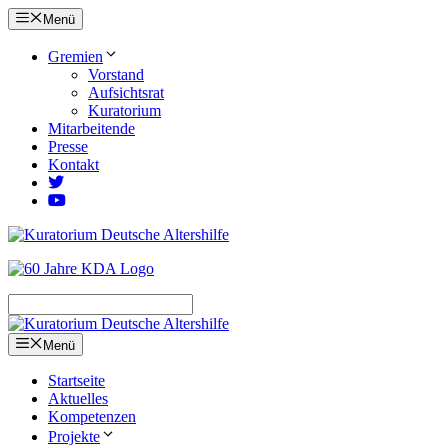
Zum
Menü
Inhalt
springen
Gremien
Vorstand
Aufsichtsrat
Kuratorium
Mitarbeitende
Presse
Kontakt
Menü
Startseite
Aktuelles
Kompetenzen
Projekte