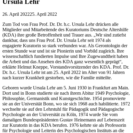
Ursula Lehr
26. April 2022
25. April 2022
Zum Tod von Frau Prof. Dr. Dr. h.c. Ursula Lehr drücken alle
Mitglieder und Mitarbeitende des Kuratoriums Deutsche Altershilfe
(KDA) ihre große Betroffenheit und Trauer aus. „Wir sind zutiefst
dankbar, dass uns Frau Prof. Dr. Ursula Lehr seit 1974 als
engagierte Kuratorin so stark verbunden war. Als Gerontologin der
ersten Stunde war und ist sie Pionierin und Vorbild zugleich. Ihre
wissenschaftlich fundierten Impulse und Ihre Zugewandtheit haben
die Arbeit und das Ansehen des KDA ganz wesentlich geprägt“,
erklärte Helmut Kneppe, Vorstandsvorsitzender des KDA. Prof. Dr.
Dr. h.c. Ursula Lehr ist am 25. April 2022 im Alter von 91 Jahren
nach kurzer Krankheit gestorben, wie die Familie mitteilte.
Geboren wurde Ursula Lehr am 5. Juni 1930 in Frankfurt am Main.
Dort und in Bonn studierte sie nach ihrem Abitur 1949 Psychologie,
Philosophie, Germanistik und Kunstgeschichte. 1954 promovierte
sie an der Universität Bonn, wo sie sich 1968 auch habilitierte. 1972
wechselte sie auf den Lehrstuhl für Pädagogik und Pädagogische
Psychologie an der Universität zu Köln, 1974 wurde Sie vom
damaligen Bundespräsidenten Gustav Heinemann auf Lebenszeit
zur Kuratorin in das KDA berufen. 1976 kehrte sie als Professorin
für Psychologie und Leiterin des Psychologischen Instituts an die