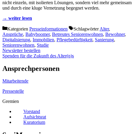
nicht einzeln, mit isolierten Lösungen, sondern viel mehr gemeinsam
und durch eine kluge Vernetzung begegnet werden.
→ weiter lesen
Kategorien
Presseinformationen
Schlagwörter
Alter
,
Ansprüche
,
Babyboomer
,
Betreutes Seniorenwohnen
,
Bewohner
,
Digitalisierung
,
Immobilien
,
Pflegebedürftigkeit
,
Sanierung
,
Seniorenwohnen
,
Studie
Newsletter bestellen
Spenden für die Zukunft des Alter(n)s
Ansprechpersonen
Mitarbeitende
Pressestelle
Gremien
Vorstand
Aufsichtsrat
Kuratorium