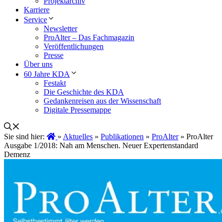
Projektarchiv
Karriere
Service
Newsletter
ProAlter – Das Fachmagazin
Veröffentlichungen
Presse
Über uns
60 Jahre KDA
Festakt
Die Geschichte des KDA
Gedankenreisen aus der Wissenschaft
Digitale Pressemappe
Sie sind hier:
»
Aktuelles
»
Publikationen
»
ProAlter
»
ProAlter
Ausgabe 1/2018: Nah am Menschen. Neuer Expertenstandard
Demenz