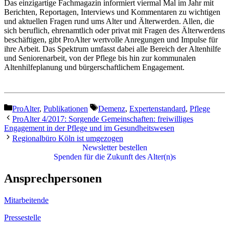
Das einzigartige Fachmagazin informiert viermal Mal im Jahr mit
Berichten, Reportagen, Interviews und Kommentaren zu wichtigen
und aktuellen Fragen rund ums Alter und Älterwerden. Allen, die
sich beruflich, ehrenamtlich oder privat mit Fragen des Älterwerdens
beschäftigen, gibt ProAlter wertvolle Anregungen und Impulse für
ihre Arbeit. Das Spektrum umfasst dabei alle Bereich der Altenhilfe
und Seniorenarbeit, von der Pflege bis hin zur kommunalen
Altenhilfeplanung und bürgerschaftlichem Engagement.
Kategorien
Schlagwörter
ProAlter
,
Publikationen
Demenz
,
Expertenstandard
,
Pflege
ProAlter 4/2017: Sorgende Gemeinschaften: freiwilliges
Engagement in der Pflege und im Gesundheitswesen
Regionalbüro Köln ist umgezogen
Newsletter bestellen
Spenden für die Zukunft des Alter(n)s
Ansprechpersonen
Mitarbeitende
Pressestelle