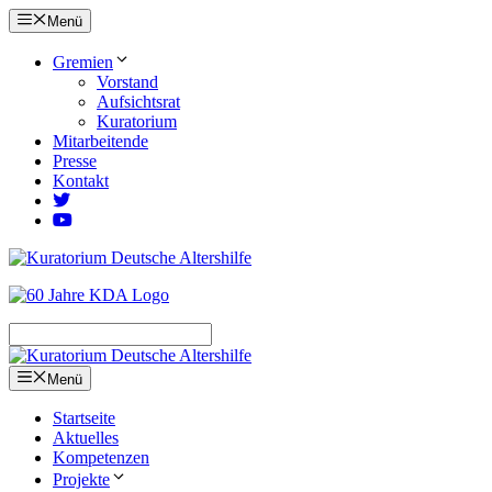
Zum
Menü
Inhalt
springen
Gremien
Vorstand
Aufsichtsrat
Kuratorium
Mitarbeitende
Presse
Kontakt
Menü
Startseite
Aktuelles
Kompetenzen
Projekte