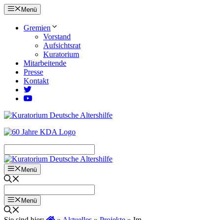
Zum
Menü
Inhalt
springen
Gremien
Vorstand
Aufsichtsrat
Kuratorium
Mitarbeitende
Presse
Kontakt
Menü
Menü
Sie sind hier:
»
Aktuelles
»
Projekte
»
Im