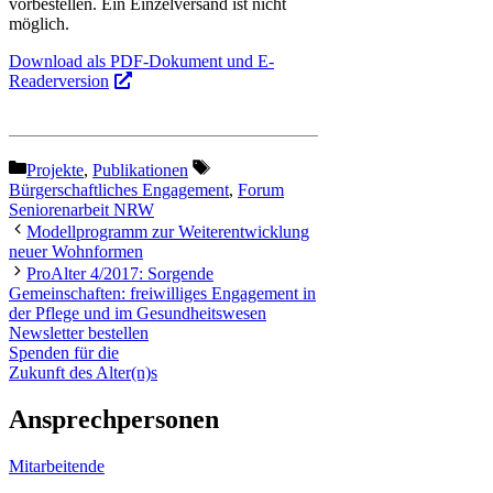
vorbestellen. Ein Einzelversand ist nicht
möglich.
Download als PDF-Dokument und E-
Readerversion
Kategorien
Schlagwörter
Projekte
,
Publikationen
Bürgerschaftliches Engagement
,
Forum
Seniorenarbeit NRW
Modellprogramm zur Weiterentwicklung
neuer Wohnformen
ProAlter 4/2017: Sorgende
Gemeinschaften: freiwilliges Engagement in
der Pflege und im Gesundheitswesen
Newsletter bestellen
Spenden für die
Zukunft des Alter(n)s
Ansprechpersonen
Mitarbeitende