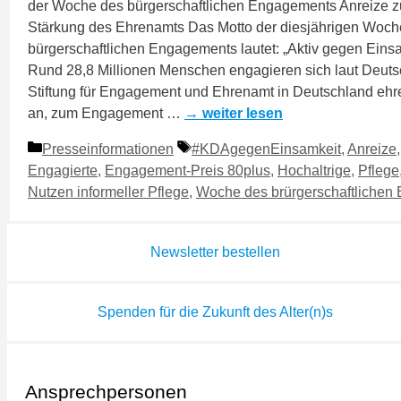
der Woche des bürgerschaftlichen Engagements Anreize z
Stärkung des Ehrenamts Das Motto der diesjährigen Woch
bürgerschaftlichen Engagements lautet: „Aktiv gegen Einsa
Rund 28,8 Millionen Menschen engagieren sich laut Deuts
Stiftung für Engagement und Ehrenamt in Deutschland ehr
an, zum Engagement …
→ weiter lesen
Kategorien
Schlagwörter
Presseinformationen
#KDAgegenEinsamkeit
,
Anreize
Engagierte
,
Engagement-Preis 80plus
,
Hochaltrige
,
Pflege
Nutzen informeller Pflege
,
Woche des brürgerschaftlichen
Newsletter bestellen
Spenden für die Zukunft des Alter(n)s
Ansprechpersonen