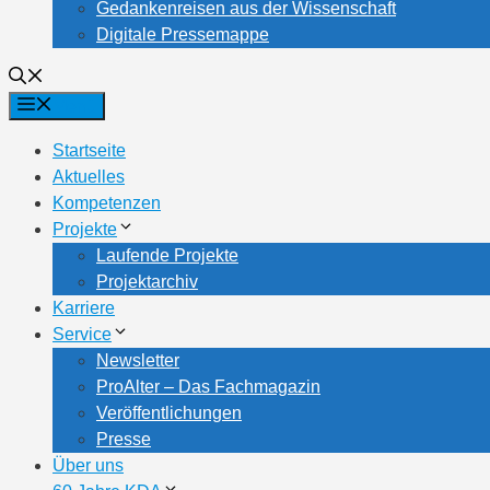
Gedankenreisen aus der Wissenschaft
Digitale Pressemappe
Menü
Startseite
Aktuelles
Kompetenzen
Projekte
Laufende Projekte
Projektarchiv
Karriere
Service
Newsletter
ProAlter – Das Fachmagazin
Veröffentlichungen
Presse
Über uns