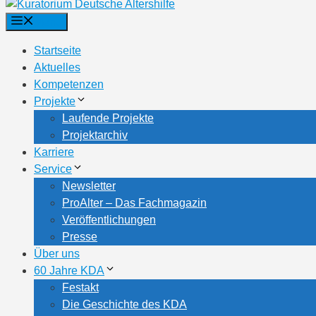
Menü
Startseite
Aktuelles
Kompetenzen
Projekte
Laufende Projekte
Projektarchiv
Karriere
Service
Newsletter
ProAlter – Das Fachmagazin
Veröffentlichungen
Presse
Über uns
60 Jahre KDA
Festakt
Die Geschichte des KDA