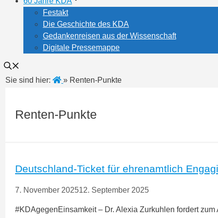
60 Jahre KDA
Festakt
Die Geschichte des KDA
Gedankenreisen aus der Wissenschaft
Digitale Pressemappe
Sie sind hier:
»
Renten-Punkte
Renten-Punkte
Deutschland-Ticket für ehrenamtlich Engagi
7. November 2025
12. September 2025
#KDAgegenEinsamkeit – Dr. Alexia Zurkuhlen fordert zum 