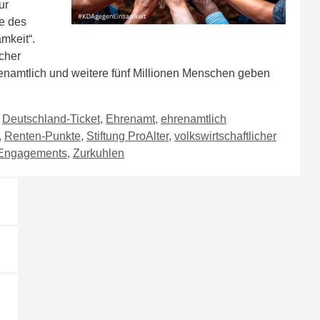
ur
e des
mkeit“.
cher
enamtlich und weitere fünf Millionen Menschen geben
,
Deutschland-Ticket
,
Ehrenamt
,
ehrenamtlich
,
Renten-Punkte
,
Stiftung ProAlter
,
volkswirtschaftlicher
 Engagements
,
Zurkuhlen