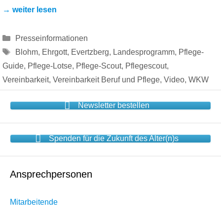
→ weiter lesen
Kategorien
Presseinformationen
Schlagwörter
Blohm
,
Ehrgott
,
Evertzberg
,
Landesprogramm
,
Pflege-
Guide
,
Pflege-Lotse
,
Pflege-Scout
,
Pflegescout
,
Vereinbarkeit
,
Vereinbarkeit Beruf und Pflege
,
Video
,
WKW
Newsletter bestellen
Spenden für die Zukunft des Alter(n)s
Ansprechpersonen
Mitarbeitende