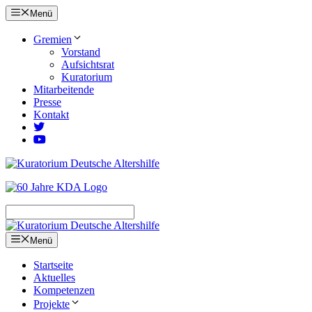
Zum
Menü
Inhalt
springen
Gremien
Vorstand
Aufsichtsrat
Kuratorium
Mitarbeitende
Presse
Kontakt
Menü
Startseite
Aktuelles
Kompetenzen
Projekte