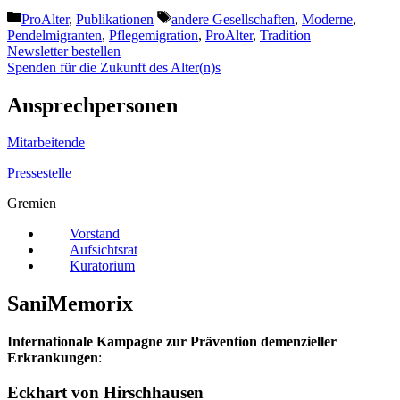
Kategorien
Schlagwörter
ProAlter
,
Publikationen
andere Gesellschaften
,
Moderne
,
Pendelmigranten
,
Pflegemigration
,
ProAlter
,
Tradition
Newsletter bestellen
Spenden für die Zukunft des Alter(n)s
Ansprechpersonen
Mitarbeitende
Pressestelle
Gremien
Vorstand
Aufsichtsrat
Kuratorium
SaniMemorix
Internationale Kampagne zur Prävention demenzieller
Erkrankungen
:
Eckhart von Hirschhausen