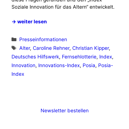
Soziale Innovation für das Altern“ entwickelt.
→ weiter lesen
Kategorien
Presseinformationen
Schlagwörter
Alter
,
Caroline Rehner
,
Christian Kipper
,
Deutsches Hilfswerk
,
Fernsehlotterie
,
Index
,
Innovation
,
Innovations-Index
,
Posia
,
Posia-
Index
Newsletter bestellen