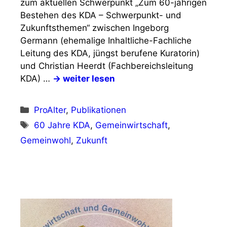
zum aktuellen Schwerpunkt „Zum 60-jährigen
Bestehen des KDA – Schwerpunkt- und
Zukunftsthemen“ zwischen Ingeborg
Germann (ehemalige Inhaltliche-Fachliche
Leitung des KDA, jüngst berufene Kuratorin)
und Christian Heerdt (Fachbereichsleitung
KDA) …
→ weiter lesen
Kategorien
ProAlter
,
Publikationen
Schlagwörter
60 Jahre KDA
,
Gemeinwirtschaft
,
Gemeinwohl
,
Zukunft