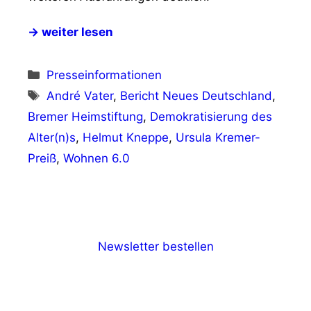
→ weiter lesen
Kategorien
Presseinformationen
Schlagwörter
André Vater
,
Bericht Neues Deutschland
,
Bremer Heimstiftung
,
Demokratisierung des
Alter(n)s
,
Helmut Kneppe
,
Ursula Kremer-
Preiß
,
Wohnen 6.0
Newsletter bestellen