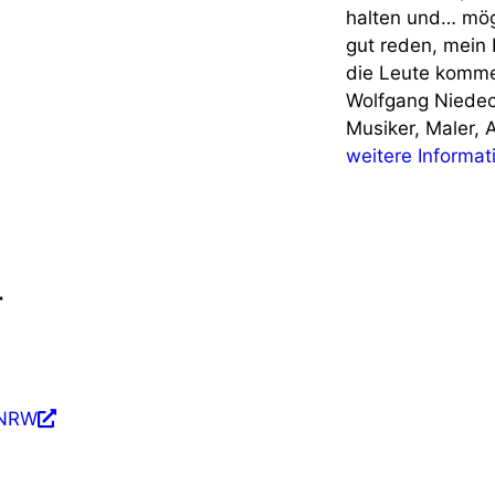
halten und… mög
gut reden, mein 
die Leute komm
Wolfgang Niede
Musiker, Maler, 
weitere Informa
r
 NRW