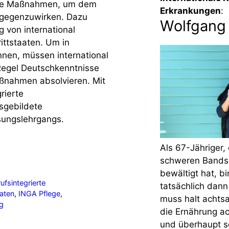
dene Maßnahmen, um dem
Erkrankungen
:
tgegenzuwirken. Dazu
Wolfgang
 von international
ittstaaten. Um in
nnen, müssen international
Regel Deutschkenntnisse
ßnahmen absolvieren. Mit
rierte
sgebildete
sungslehrgangs.
Als 67-Jähriger,
schweren Bandsc
bewältigt hat, bi
ufsintegrierte
tatsächlich dann
aaten
,
INGA Pflege
,
muss halt achts
ng
die Ernährung ac
und überhaupt se