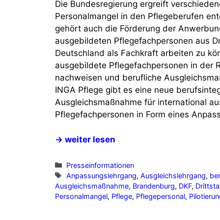
Die Bundesregierung ergreift verschie
Personalmangel in den Pflegeberufen en
gehört auch die Förderung der Anwerbung
ausgebildeten Pflegefachpersonen aus Dr
Deutschland als Fachkraft arbeiten zu kö
ausgebildete Pflegefachpersonen in der 
nachweisen und berufliche Ausgleichsma
INGA Pflege gibt es eine neue berufsinteg
Ausgleichsmaßnahme für international au
Pflegefachpersonen in Form eines Anpas
→ weiter lesen
Kategorien
Presseinformationen
Schlagwörter
Anpassungslehrgang
,
Ausgleichslehrgang
,
ber
Ausgleichsmaßnahme
,
Brandenburg
,
DKF
,
Drittst
Personalmangel
,
Pflege
,
Pflegepersonal
,
Pilotieru