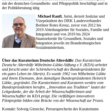
mit der deutschen Gesundheits- und Pflegepolitik beschäftigt und in
der Politikberatung tätig
Michael Ranft
, Jurist, derzeit Justiziar und
Vizepräsident des DRK Landesverbandes
Berliner Rotes Kreuz, zuvor von 2012 bis
2019 Abteilungsleiter für Soziales, Familie und
Integration und von 2019 bis 2024
Staatssekretär für Gesundheit, Soziales und
Integration jeweils im Brandenburgischen
Sozialministerium.
Über das Kuratorium Deutsche Altershilfe
:
Das Kuratorium
Deutsche Altershilfe Wilhelmine-Lübke-Stiftung e.V. (KDA) arbeitet
und forscht unter der Schirmherrschaft des Bundespräsidenten für
ein gutes Leben im Alter(n). Es wurde 1962 von Wilhelmine Lübke
und ihrem Ehemann, dem damaligen Bundespräsidenten Heinrich
Lübke, gegründet. Die Kuratorinnen und Kuratoren werden vom
Bundespräsidenten berufen. „Innovation aus Tradition“ lautet der
Leitgedanke, der die Arbeit der Wissenschaftlerinnen und
Wissenschaftler im KDA prägt. Die vielfältigen innovativen
Pilotprojekte bilden eine Brücke von der Wissenschaft zur Praxis.
Kontakt: Solveig Giesecke, Pressesprecherin des Kuratoriums