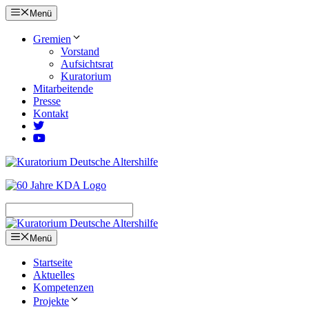
Zum
Menü
Inhalt
springen
Gremien
Vorstand
Aufsichtsrat
Kuratorium
Mitarbeitende
Presse
Kontakt
Menü
Startseite
Aktuelles
Kompetenzen
Projekte