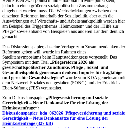
Heimkosten zwar politisch und emotional im Mittelpunkt steht,
jedoch in einen größeren sozialpolitischen Zusammenhang
eingebettet werden muss. Die Wechselwirkungen zwischen den
einzelnen Reformen innerhalb der Sozialpolitik, aber auch die
Auswirkungen auf Wirtschafts- und Arbeitsmarktpolitik werden hier
am Beispiel des Triggerthemas „Heimkosten“ und der „Hilfe zur
Pflege“ sowie anhand von Beispielen aus anderen Ländern deutlich
gemacht.
Das Diskussionspapier, das eine Vorlage zum Zusammendenken der
Reformen geben will, wurde im Rahmen eines
Satellitensymposiums beim Hauptstadtkongress vorgestellt. Das
Symposium mit dem Titel
„Pflegereform 2026 als
gesellschaftspolitischer Zündfunke. Pflege-, Sozial- und
Gesundheitspolitik gemeinsam denken: Impulse für tragfähige
und gerechte Gesamtstrategien“
wurde vom KDA gemeinsam mit
dem Netzwerk Soziales neu gestalten (SONG) und der Friedrich-
Ebert-Stiftung (FES) veranstaltet.
Zum Diskussionspapier
„Pflegeversicherung und soziale
Gerechtigkeit – Neue Denkansätze für eine Lösung der
Heimkostenfrage“:
Diskussionspapier_kda_062026_Pflegeversicherung und soziale
Gerechtigkeit – Neue Denkansätze für eine Lösung der
Heimkostenfrage