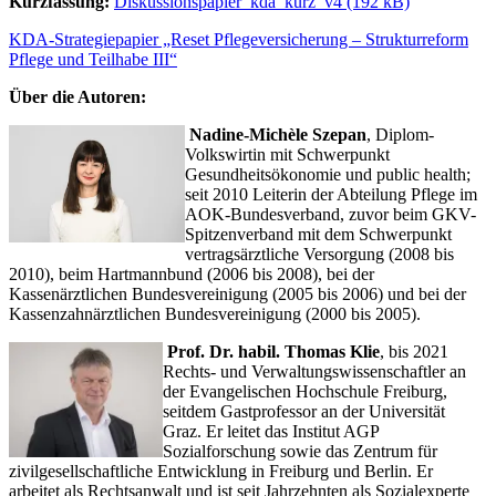
Kurzfassung:
Diskussionspapier_kda_kurz_v4
KDA-Strategiepapier „Reset Pflegeversicherung – Strukturreform
Pflege und Teilhabe III“
Über die Autoren:
Nadine-Michèle Szepan
, Diplom-
Volkswirtin mit Schwerpunkt
Gesundheitsökonomie und public health;
seit 2010 Leiterin der Abteilung Pflege im
AOK-Bundesverband, zuvor beim GKV-
Spitzenverband mit dem Schwerpunkt
vertragsärztliche Versorgung (2008 bis
2010), beim Hartmannbund (2006 bis 2008), bei der
Kassenärztlichen Bundesvereinigung (2005 bis 2006) und bei der
Kassenzahnärztlichen Bundesvereinigung (2000 bis 2005).
Prof. Dr. habil. Thomas Klie
, bis 2021
Rechts- und Verwaltungswissenschaftler an
der Evangelischen Hochschule Freiburg,
seitdem Gastprofessor an der Universität
Graz. Er leitet das Institut AGP
Sozialforschung sowie das Zentrum für
zivilgesellschaftliche Entwicklung in Freiburg und Berlin. Er
arbeitet als Rechtsanwalt und ist seit Jahrzehnten als Sozialexperte