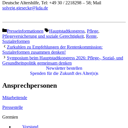
Deutsche Altershilfe, Tel: +49 30 / 2218298 – 58; Mail
solveig.giesecke@kda.de
Kategorien
Schlagwörter
Presseinformationen
Hauptstadtkongress
,
Pflege
,
Pflegeversicherung und soziale Gerechtigkeit
,
Rente
,
Sozialreformen
Zurkuhlen zu Empfehlungen der Rentenkommission:
Sozialreformen zusammen denken!
Symposium beim Hauptstadtkongress 2026: Pflege-, Sozial- und
Gesundheitspolitik gemeinsam denken
Newsletter bestellen
Spenden für die Zukunft des Alter(n)s
Ansprechpersonen
Mitarbeitende
Pressestelle
Gremien
Vorstand