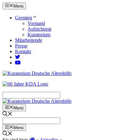
Zum
Menü
Inhalt
springen
Gremien
Vorstand
Aufsichtsrat
Kuratorium
Mitarbeitende
Presse
Kontakt
Menü
Menü
Sie sind hier:
»
Aktuelles
»