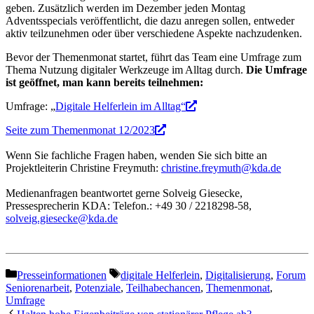
geben. Zusätzlich werden im Dezember jeden Montag
Adventsspecials veröffentlicht, die dazu anregen sollen, entweder
aktiv teilzunehmen oder über verschiedene Aspekte nachzudenken.
Bevor der Themenmonat startet, führt das Team eine Umfrage zum
Thema Nutzung digitaler Werkzeuge im Alltag durch.
Die Umfrage
ist geöffnet, man kann bereits teilnehmen:
Umfrage: „
Digitale Helferlein im Alltag“
Seite zum Themenmonat 12/2023
Wenn Sie fachliche Fragen haben, wenden Sie sich bitte an
Projektleiterin Christine Freymuth:
christine.freymuth@kda.de
Medienanfragen beantwortet gerne Solveig Giesecke,
Pressesprecherin KDA: Telefon.: +49 30 / 2218298-58,
solveig.giesecke@kda.de
Kategorien
Schlagwörter
Presseinformationen
digitale Helferlein
,
Digitalisierung
,
Forum
Seniorenarbeit
,
Potenziale
,
Teilhabechancen
,
Themenmonat
,
Umfrage