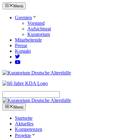
Zum
Menü
Inhalt
springen
Gremien
Vorstand
Aufsichtsrat
Kuratorium
Mitarbeitende
Presse
Kontakt
Menü
Startseite
Aktuelles
Kompetenzen
Projekte