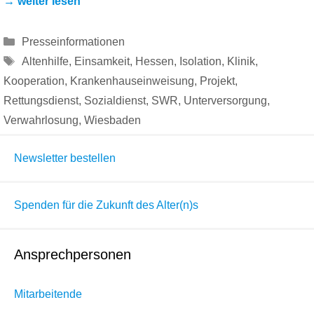
→ weiter lesen
Kategorien
Presseinformationen
Schlagwörter
Altenhilfe
,
Einsamkeit
,
Hessen
,
Isolation
,
Klinik
,
Kooperation
,
Krankenhauseinweisung
,
Projekt
,
Rettungsdienst
,
Sozialdienst
,
SWR
,
Unterversorgung
,
Verwahrlosung
,
Wiesbaden
Newsletter bestellen
Spenden für die Zukunft des Alter(n)s
Ansprechpersonen
Mitarbeitende