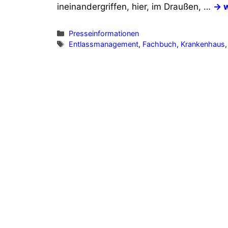
ineinandergriffen, hier, im Draußen, …
→ w
Kategorien
Presseinformationen
Schlagwörter
Entlassmanagement
,
Fachbuch
,
Krankenhaus