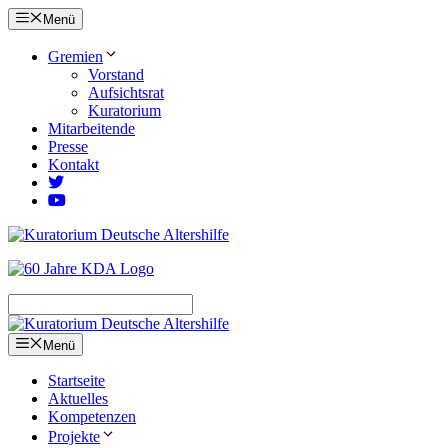
Zum
Menü
Inhalt
springen
Gremien
Vorstand
Aufsichtsrat
Kuratorium
Mitarbeitende
Presse
Kontakt
Menü
Startseite
Aktuelles
Kompetenzen
Projekte