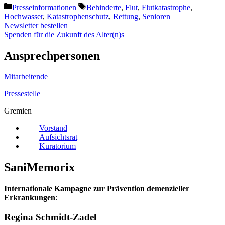
Kategorien
Schlagwörter
Presseinformationen
Behinderte
,
Flut
,
Flutkatastrophe
,
Hochwasser
,
Katastrophenschutz
,
Rettung
,
Senioren
Newsletter bestellen
Spenden für die Zukunft des Alter(n)s
Ansprechpersonen
Mitarbeitende
Pressestelle
Gremien
Vorstand
Aufsichtsrat
Kuratorium
SaniMemorix
Internationale Kampagne zur Prävention demenzieller
Erkrankungen
:
Regina Schmidt-Zadel