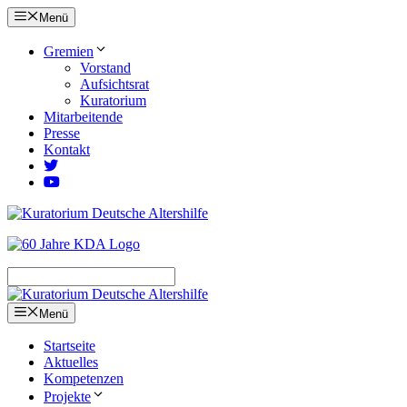
Zum
Menü
Inhalt
springen
Gremien
Vorstand
Aufsichtsrat
Kuratorium
Mitarbeitende
Presse
Kontakt
Menü
Startseite
Aktuelles
Kompetenzen
Projekte