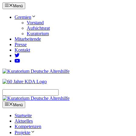
Zum
Menü
Inhalt
springen
Gremien
Vorstand
Aufsichtsrat
Kuratorium
Mitarbeitende
Presse
Kontakt
Menü
Startseite
Aktuelles
Kompetenzen
Projekte