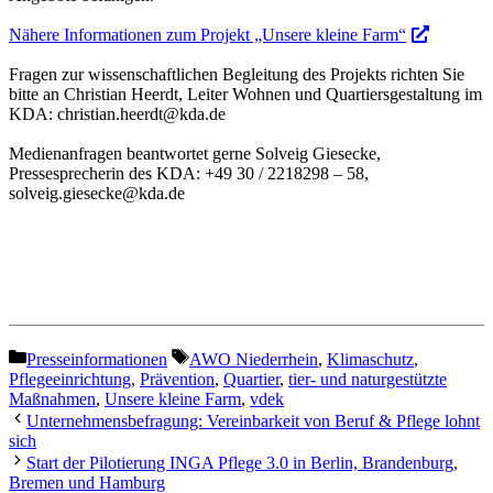
Nähere Informationen zum Projekt „Unsere kleine Farm“
Fragen zur wissenschaftlichen Begleitung des Projekts richten Sie
bitte an Christian Heerdt, Leiter Wohnen und Quartiersgestaltung im
KDA: christian.heerdt@kda.de
Medienanfragen beantwortet gerne Solveig Giesecke,
Pressesprecherin des KDA: +49 30 / 2218298 – 58,
solveig.giesecke@kda.de
Kategorien
Schlagwörter
Presseinformationen
AWO Niederrhein
,
Klimaschutz
,
Pflegeeinrichtung
,
Prävention
,
Quartier
,
tier- und naturgestützte
Maßnahmen
,
Unsere kleine Farm
,
vdek
Unternehmensbefragung: Vereinbarkeit von Beruf & Pflege lohnt
sich
Start der Pilotierung INGA Pflege 3.0 in Berlin, Brandenburg,
Bremen und Hamburg