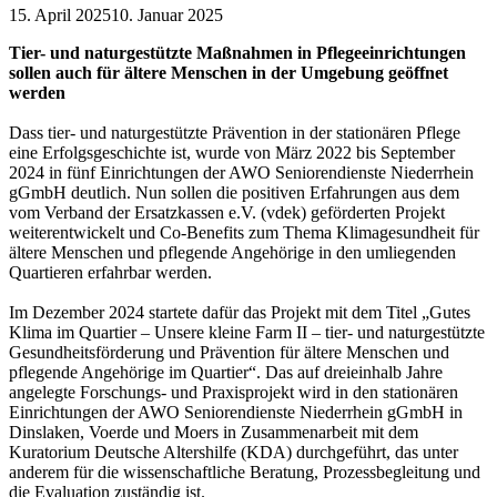
15. April 2025
10. Januar 2025
Tier- und naturgestützte Maßnahmen in Pflegeeinrichtungen
sollen auch für ältere Menschen in der Umgebung geöffnet
werden
Dass tier- und naturgestützte Prävention in der stationären Pflege
eine Erfolgsgeschichte ist, wurde von März 2022 bis September
2024 in fünf Einrichtungen der AWO Seniorendienste Niederrhein
gGmbH deutlich. Nun sollen die positiven Erfahrungen aus dem
vom Verband der Ersatzkassen e.V. (vdek) geförderten Projekt
weiterentwickelt und Co-Benefits zum Thema Klimagesundheit für
ältere Menschen und pflegende Angehörige in den umliegenden
Quartieren erfahrbar werden.
Im Dezember 2024 startete dafür das Projekt mit dem Titel „Gutes
Klima im Quartier – Unsere kleine Farm II – tier- und naturgestützte
Gesundheitsförderung und Prävention für ältere Menschen und
pflegende Angehörige im Quartier“. Das auf dreieinhalb Jahre
angelegte Forschungs- und Praxisprojekt wird in den stationären
Einrichtungen der AWO Seniorendienste Niederrhein gGmbH in
Dinslaken, Voerde und Moers in Zusammenarbeit mit dem
Kuratorium Deutsche Altershilfe (KDA) durchgeführt, das unter
anderem für die wissenschaftliche Beratung, Prozessbegleitung und
die Evaluation zuständig ist.