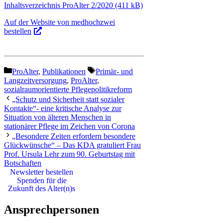
Inhaltsverzeichnis ProAlter 2/2020
Auf der Website von medhochzwei
bestellen
Kategorien
Schlagwörter
ProAlter
,
Publikationen
Primär- und
Langzeitversorgung
,
ProAlter
,
sozialraumorientierte Pflegepolitikreform
„Schutz und Sicherheit statt sozialer
Kontakte“- eine kritische Analyse zur
Situation von älteren Menschen in
stationärer Pflege im Zeichen von Corona
„Besondere Zeiten erfordern besondere
Glückwünsche“ – Das KDA gratuliert Frau
Prof. Ursula Lehr zum 90. Geburtstag mit
Botschaften
Newsletter bestellen
Spenden für die
Zukunft des Alter(n)s
Ansprechpersonen