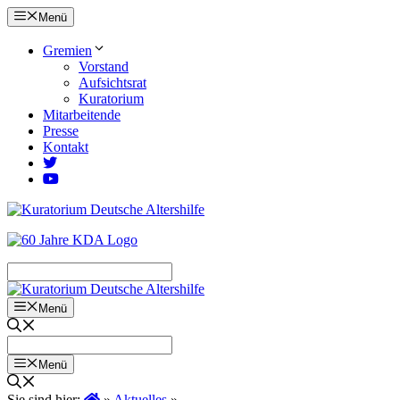
Zum
Menü
Inhalt
springen
Gremien
Vorstand
Aufsichtsrat
Kuratorium
Mitarbeitende
Presse
Kontakt
Menü
Menü
Sie sind hier:
»
Aktuelles
»