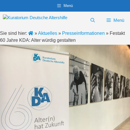
Zum
Menü
Inhalt
springen
Menü
Sie sind hier:
»
Aktuelles
»
Presseinformationen
»
Festakt
60 Jahre KDA: Alter würdig gestalten