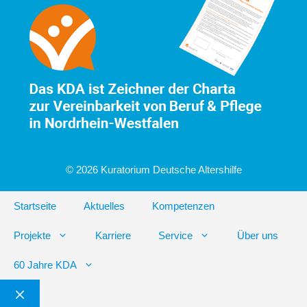
© 2026 Kuratorium Deutsche Altershilfe
Startseite
Aktuelles
Kompetenzen
Projekte
Karriere
Service
Über uns
60 Jahre KDA