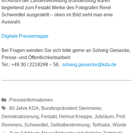
Im Atrium der Landesvertretung Brandenburg waren
begleitend zum Festakt Werke des Fotografen René
Schwerdtel ausgestellt – oben im Bild sieht man eine
Auswahl.
Digitale Pressemappe
Bei Fragen wenden Sie sich bitte gerne an Solveig Giesecke,
Presse- und Öffentlichkeitsarbeit:
Tel.: +49 30 / 2218298 – 58,
solveig.giesecke@kda.de
Kategorien
Presseinformationen
Schlagwörter
60 Jahre KDA
,
Bundespräsident Steinmeier
,
Demokratisierung
,
Festakt
,
Helmut Kneppe
,
Jubiläum
,
Prof.
Remmers
,
Schwerdtel
,
Selbstbestimmung
,
Teilhabe
,
Würde