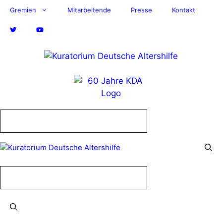
Zum
Gremien
Mitarbeitende
Presse
Kontakt
Inhalt
springen
Menü
Menü