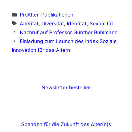
Kategorien
ProAlter
,
Publikationen
Schlagwörter
Alterität
,
Diversität
,
Identität
,
Sexualität
Nachruf auf Professor Günther Buhlmann
Einladung zum Launch des Index Soziale
Innovation für das Altern
Newsletter bestellen
Spenden für die Zukunft des Alter(n)s