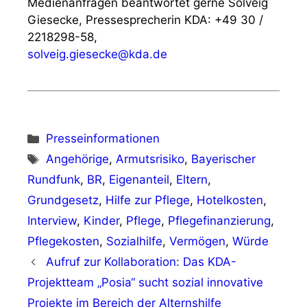
Medienanfragen beantwortet gerne Solveig
Giesecke, Pressesprecherin KDA: +49 30 /
2218298-58,
solveig.giesecke@kda.de
Kategorien
Presseinformationen
Schlagwörter
Angehörige
,
Armutsrisiko
,
Bayerischer
Rundfunk
,
BR
,
Eigenanteil
,
Eltern
,
Grundgesetz
,
Hilfe zur Pflege
,
Hotelkosten
,
Interview
,
Kinder
,
Pflege
,
Pflegefinanzierung
,
Pflegekosten
,
Sozialhilfe
,
Vermögen
,
Würde
Aufruf zur Kollaboration: Das KDA-
Projektteam „Posia“ sucht sozial innovative
Projekte im Bereich der Alternshilfe